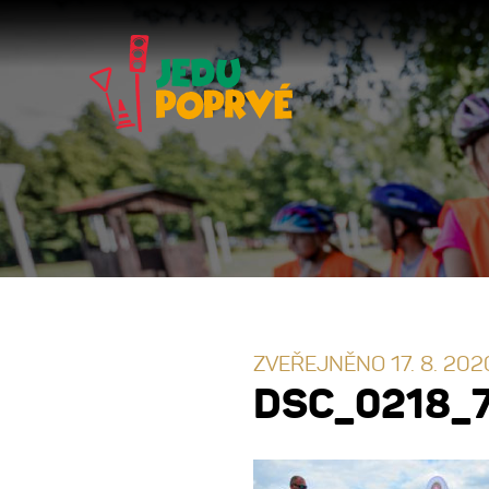
ZVEŘEJNĚNO 17. 8. 202
DSC_0218_