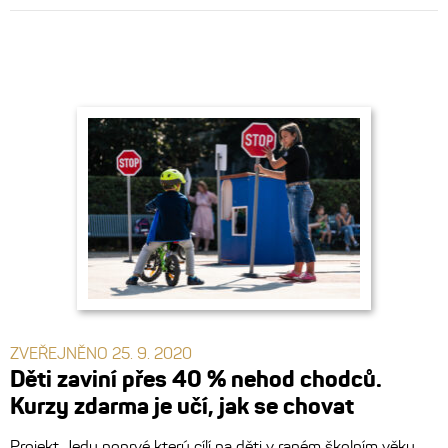
ZVEŘEJNĚNO 25. 9. 2020
Děti zaviní přes 40 % nehod chodců.
Kurzy zdarma je učí, jak se chovat
Projekt Jedu poprvé který cílí na děti v raném školním věku,