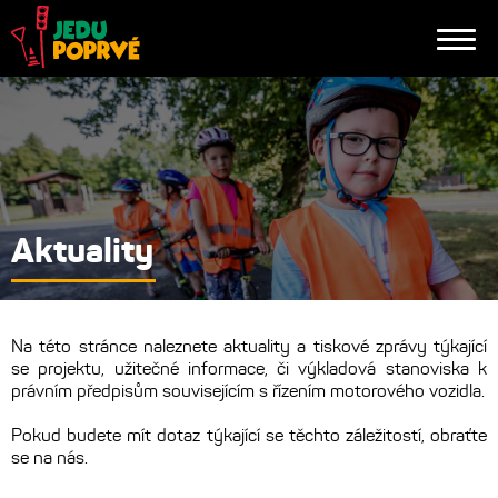
Aktuality
Na této stránce naleznete aktuality a tiskové zprávy týkající
se projektu, užitečné informace, či výkladová stanoviska k
právním předpisům souvisejícím s řízením motorového vozidla.
Pokud budete mít dotaz týkající se těchto záležitostí, obraťte
se na nás.